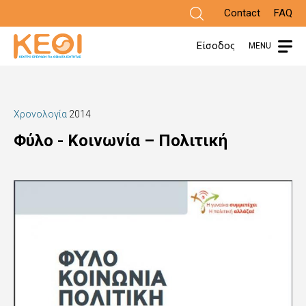
Skip
Contact
FAQ
to
Είσοδος
MENU
main
content
Χρονολογία
2014
Φύλο - Κοινωνία – Πολιτική