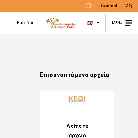
Contact
FAQ
List additional
Είσοδος
MENU
Επισυναπτόμενα αρχεία