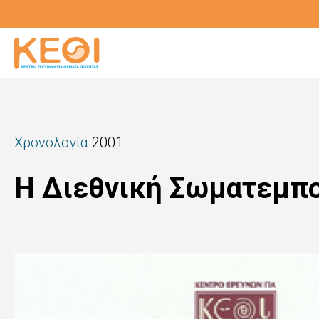
Skip
to
main
content
Χρονολογία
2001
Η Διεθνική Σωματεμπορί