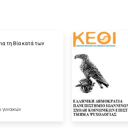
ια τη Βία κατά των
ν γυναικών