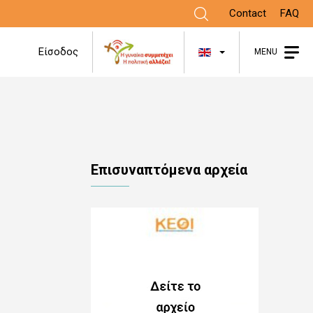
Contact
FAQ
List additional
Είσοδος
MENU
Επισυναπτόμενα αρχεία