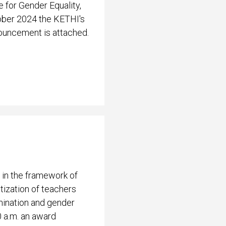
 for Gender Equality,
ober 2024 the KETHI's
nouncement is attached.
 in the framework of
ization of teachers
mination and gender
0 a.m. an award