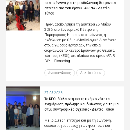
στα Ιωάννινα για τη μισθολογική διαφάνεια,
στο πλαίσιο του έργου FAIRPAY - Δελτίο
Τύπου
Πραγματοποιήθηκε τη Δευτέρα 25 Μαΐου
2026, στο Συνεδριακό Κέντρο της
Περιφέρειας Ηπείρου στα Ιωάννινα, η
εκδήλωση με θέμα «Μισθολογική Διαφάνεια
στους χώρους εργασίας», την οποία
διοργάνωσε το Κέντρο Ερευνών για Θέματα
Ισότητας (ΚΕΘΙ), στο πλαίσιο του έργου «FAIR
PAY – Pioneering
Ανακοινώσεις
Δελτία τύπου
27.05.2026
Το ΚΕΘΙ δίπλα στη φοιτητική κοινότητα:
ενημέρωση, πρόληψη και διάλογος για τη βία
στις συντροφικές σχέσεις - Δελτίο Τύπου
Με ιδιαίτερη επιτυχία και με τη ζωντανή,
ουσιαστική συμμετοχή των φοιτητών και