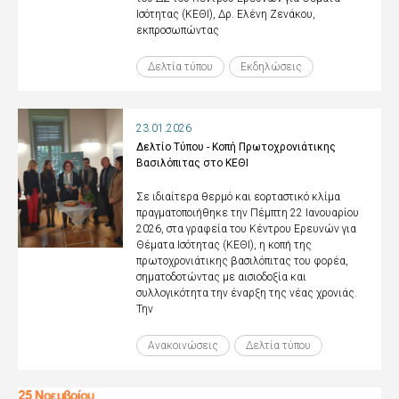
Ισότητας (ΚΕΘΙ), Δρ. Ελένη Ζενάκου,
εκπροσωπώντας
Δελτία τύπου
Εκδηλώσεις
23.01.2026
Δελτίο Τύπου - Κοπή Πρωτοχρονιάτικης
Βασιλόπιτας στο ΚΕΘΙ
Σε ιδιαίτερα θερμό και εορταστικό κλίμα
πραγματοποιήθηκε την Πέμπτη 22 Ιανουαρίου
2026, στα γραφεία του Κέντρου Ερευνών για
Θέματα Ισότητας (ΚΕΘΙ), η κοπή της
πρωτοχρονιάτικης βασιλόπιτας του φορέα,
σηματοδοτώντας με αισιοδοξία και
συλλογικότητα την έναρξη της νέας χρονιάς.
Την
Ανακοινώσεις
Δελτία τύπου