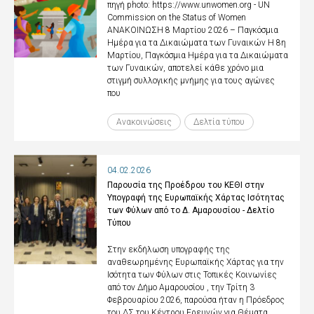
πηγή photo: https://www.unwomen.org - UN
Commission on the Status of Women
ΑΝΑΚΟΙΝΩΣΗ 8 Μαρτίου 2026 – Παγκόσμια
Ημέρα για τα Δικαιώματα των Γυναικών Η 8η
Μαρτίου, Παγκόσμια Ημέρα για τα Δικαιώματα
των Γυναικών, αποτελεί κάθε χρόνο μια
στιγμή συλλογικής μνήμης για τους αγώνες
που
Ανακοινώσεις
Δελτία τύπου
04.02.2026
Παρουσία της Προέδρου του ΚΕΘΙ στην
Υπογραφή της Ευρωπαϊκής Χάρτας Ισότητας
των Φύλων από το Δ. Αμαρουσίου - Δελτίο
Τύπου
Στην εκδήλωση υπογραφής της
αναθεωρημένης Ευρωπαϊκής Χάρτας για την
Ισότητα των Φύλων στις Τοπικές Κοινωνίες
από τον Δήμο Αμαρουσίου , την Τρίτη 3
Φεβρουαρίου 2026, παρούσα ήταν η Πρόεδρος
του ΔΣ του Κέντρου Ερευνών για Θέματα