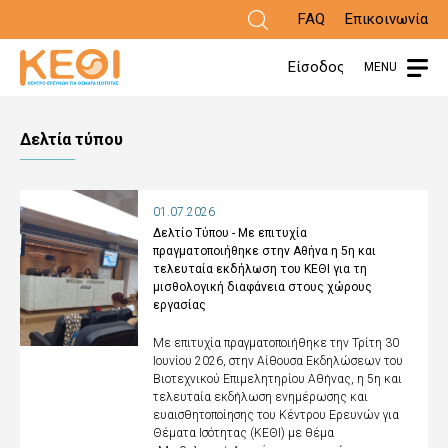
Παράκαμψη
FAQ
Επικοινωνία
προς
Είσοδος
MENU
το
κυρίως
Δελτία τύπου
περιεχόμενο
01.07.2026
Δελτίο Τύπου - Με επιτυχία
πραγματοποιήθηκε στην Αθήνα η 5η και
τελευταία εκδήλωση του ΚΕΘΙ για τη
μισθολογική διαφάνεια στους χώρους
εργασίας
Με επιτυχία πραγματοποιήθηκε την Τρίτη 30
Ιουνίου 2026, στην Αίθουσα Εκδηλώσεων του
Βιοτεχνικού Επιμελητηρίου Αθήνας, η 5η και
τελευταία εκδήλωση ενημέρωσης και
ευαισθητοποίησης του Κέντρου Ερευνών για
Θέματα Ισότητας (ΚΕΘΙ) με θέμα