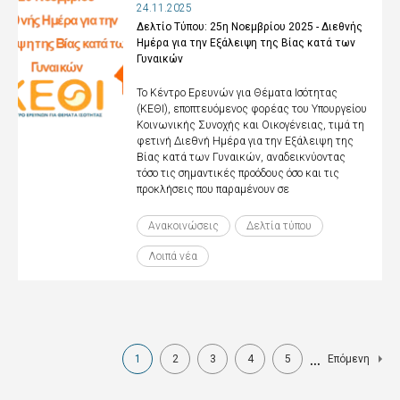
24.11.2025
Δελτίο Τύπου: 25η Νοεμβρίου 2025 - Διεθνής
Ημέρα για την Εξάλειψη της Βίας κατά των
Γυναικών
Το Κέντρο Ερευνών για Θέματα Ισότητας
(ΚΕΘΙ), εποπτευόμενος φορέας του Υπουργείου
Κοινωνικής Συνοχής και Οικογένειας, τιμά τη
φετινή Διεθνή Ημέρα για την Εξάλειψη της
Βίας κατά των Γυναικών, αναδεικνύοντας
τόσο τις σημαντικές προόδους όσο και τις
προκλήσεις που παραμένουν σε
Ανακοινώσεις
Δελτία τύπου
Λοιπά νέα
Σελιδοποίηση
…
1
2
3
4
5
Επόμενη
Τρέχουσα
Page
Page
Page
Page
Next
σελίδα
page