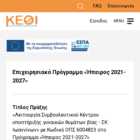
Παράκαμψη
FAQ
Επικοινωνία
προς
Είσοδος
MENU
το
κυρίως
περιεχόμενο
Επιχειρησιακό Πρόγραμμα «Ήπειρος 2021-
2027»
Τίτλος Πράξης
«Λειτουργία Συμβουλευτικού Κέντρου
υποστήριξης γυναικών θυμάτων βίας - ΣΚ
Ιωαννίνων» με Κωδικό ΟΠΣ 6004823 στο
Πρόγραμμα «Ήπειρος 2021-2027».