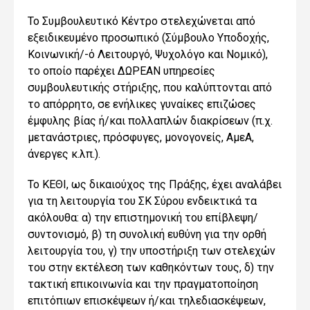
Το Συμβουλευτικό Κέντρο στελεχώνεται από
εξειδικευμένο προσωπικό (Σύμβουλο Υποδοχής,
Κοινωνική/-ό Λειτουργό, Ψυχολόγο και Νομικό),
το οποίο παρέχει ΔΩΡΕΑΝ υπηρεσίες
συμβουλευτικής στήριξης, που καλύπτονται από
το απόρρητο, σε ενήλικες γυναίκες επιζώσες
έμφυλης βίας ή/και πολλαπλών διακρίσεων (π.χ.
μετανάστριες, πρόσφυγες, μονογονείς, ΑμεΑ,
άνεργες κ.λπ.).
Το ΚΕΘΙ, ως δικαιούχος της Πράξης, έχει αναλάβει
για τη λειτουργία του ΣΚ Σύρου ενδεικτικά τα
ακόλουθα: α) την επιστημονική του επίβλεψη/
συντονισμό, β) τη συνολική ευθύνη για την ορθή
λειτουργία του, γ) την υποστήριξη των στελεχών
του στην εκτέλεση των καθηκόντων τους, δ) την
τακτική επικοινωνία και την πραγματοποίηση
επιτόπιων επισκέψεων ή/και τηλεδιασκέψεων,