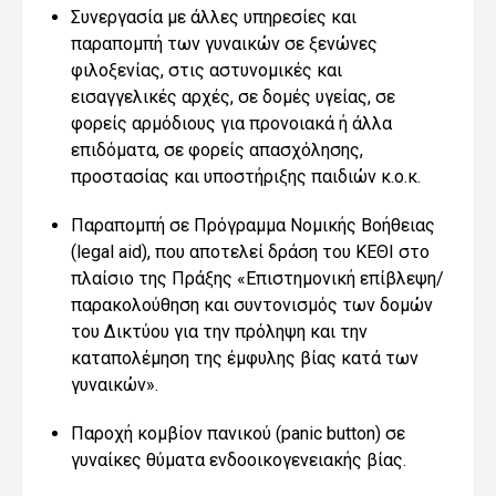
Σ
υνεργασία με άλλες υπηρεσίες και
παραπομπή των γυναικών σε ξενώνες
φιλοξενίας
, στις αστυνομικές και
εισαγγελικές αρχές, σε
δομές υγείας
, σε
φορείς αρμόδιους για προνοιακά ή άλλα
επιδόματα, σε φορείς απασχόλησης,
προστασίας και υποστήριξης παιδιών κ.ο.κ
.
Παραπομπή σε
Πρόγραμμα Νομικής Βοήθειας
(
legal
aid
), που αποτελεί δράση
του ΚΕΘΙ
στο
πλαίσιο της Πράξης
«Ε
πιστημονικ
ή
επ
ί
βλεψη/
παρακολο
ύ
θηση και συντονισμ
ός
των δομ
ώ
ν
του
Δ
ικτ
ύ
ου για την πρόληψη και την
καταπολέμηση της έμφυλης βίας
κατά των
γυναικών
».
Παροχή κομβίον πανικού (
panic
button
) σε
γυναίκες θύματα ενδοοικογενειακής βίας.