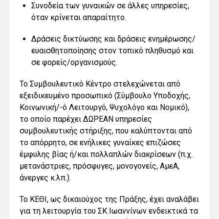
Συνοδεία των γυναικών σε άλλες υπηρεσίες,
όταν κρίνεται απαραίτητο.
Δράσεις δικτύωσης και δράσεις ενημέρωσης/
ευαισθητοποίησης στον τοπικό πληθυσμό και
σε φορείς/οργανισμούς.
Τ
ο
Συμβουλευτικ
ό
Κέντρ
ο
στελεχώνεται από
εξειδικευμένο προσωπικό (Σύμβουλο Υποδοχής,
Κοινωνική/-ό Λειτουργό, Ψυχολόγο και Νομικό),
το οποίο παρέχει ΔΩΡΕΑΝ
υπηρεσίες
συμβουλευτικής στήριξης
, που καλύπτονται από
το απόρρητο,
σε
ενήλικες
γυναίκες
επιζώσες
έμφυλης
βίας ή
/
και πολλαπλών διακρίσεων
(π.χ.
μετανάστριες, πρόσφυγες, μονογονείς, ΑμεΑ,
άνεργες κ.λπ.).
Το ΚΕΘΙ, ως δικαιούχος της Πράξης, έχει αναλάβει
για τη λειτουργία του
ΣΚ Ιωαννίνων
ενδεικτικά τα