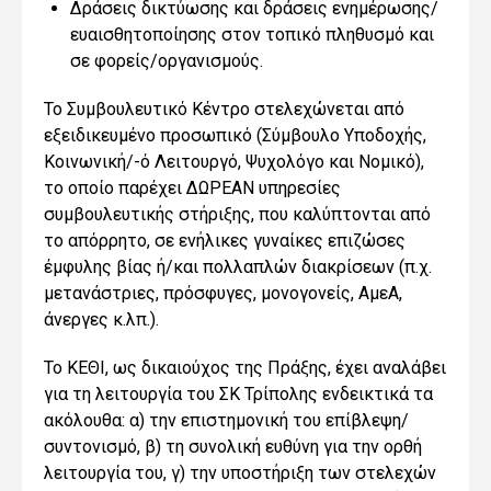
Δράσεις δικτύωσης και δράσεις ενημέρωσης/
ευαισθητοποίησης στον τοπικό πληθυσμό και
σε φορείς/οργανισμούς.
Το Συμβουλευτικό Κέντρο στελεχώνεται από
εξειδικευμένο προσωπικό (Σύμβουλο Υποδοχής,
Κοινωνική/-ό Λειτουργό, Ψυχολόγο και Νομικό),
το οποίο παρέχει ΔΩΡΕΑΝ υπηρεσίες
συμβουλευτικής στήριξης, που καλύπτονται από
το απόρρητο, σε ενήλικες γυναίκες επιζώσες
έμφυλης βίας ή/και πολλαπλών διακρίσεων (π.χ.
μετανάστριες, πρόσφυγες, μονογονείς, ΑμεΑ,
άνεργες κ.λπ.).
Το ΚΕΘΙ, ως δικαιούχος της Πράξης, έχει αναλάβει
για τη λειτουργία του ΣΚ Τρίπολης ενδεικτικά τα
ακόλουθα: α) την επιστημονική του επίβλεψη/
συντονισμό, β) τη συνολική ευθύνη για την ορθή
λειτουργία του, γ) την υποστήριξη των στελεχών