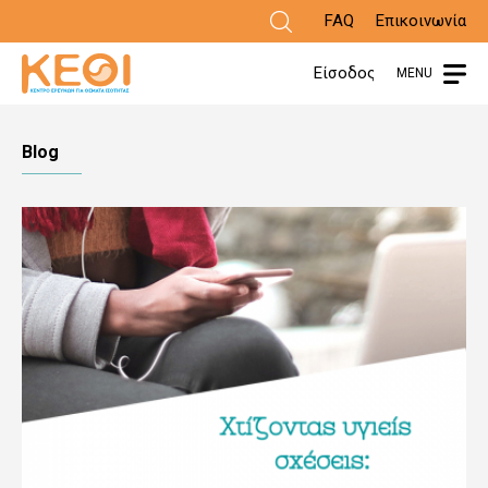
Παράκαμψη
FAQ
Επικοινωνία
προς
Είσοδος
MENU
το
κυρίως
Blog
περιεχόμενο