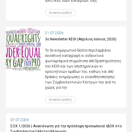
πολιτικές ίσων ευκαιριών, ίσης
Ανακοινώσεις
21.07.2026
3ο Newsletter ΚΕΘΙ (Απρίλιος-Ιούνιος 2026)
Το 3ο ενημερωτικό δελτίο περιλαμβάνει
συνοπτική καταγραφή κι ενδεικτικά
φωτογραφικά στιγμιότυπα από δραστηριότητες
του ΚΕΘΙ και των επιστημονικών κι
ερευνητικών ομάδων του, καθώς και από
δράσεις ενημέρωσης κι ευαισθητοποίησης
των Συμβουλευτικών Κέντρων του ανά τη
χώρα, για την
Ανακοινώσεις
07.07.2026
ΣΟΧ 1/2026 | Ανακοίνωση για την πρόσληψη προσωπικού ΙΔΟΧ στο
Συμβουλευτικό Κέντρο Κέρκυρας