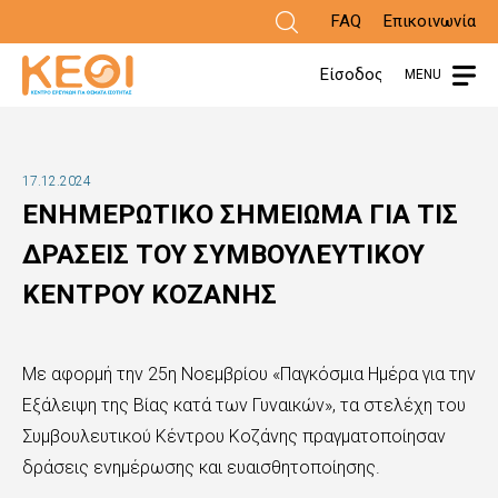
Παράκαμψη
FAQ
Επικοινωνία
προς
Είσοδος
MENU
το
κυρίως
περιεχόμενο
17.12.2024
ΕΝΗΜΕΡΩΤΙΚΟ ΣΗΜΕΙΩΜΑ ΓΙΑ ΤΙΣ
ΔΡΑΣΕΙΣ ΤΟΥ ΣΥΜΒΟΥΛΕΥΤΙΚΟΥ
ΚΕΝΤΡΟΥ ΚΟΖΑΝΗΣ
Με αφορμή την 25η Νοεμβρίου «Παγκόσμια Ημέρα για την
Εξάλειψη της Βίας κατά των Γυναικών», τα στελέχη του
Συμβουλευτικού Κέντρου Κοζάνης πραγματοποίησαν
δράσεις ενημέρωσης και ευαισθητοποίησης.