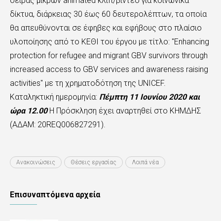
σειράς μικρών animated κλιπ/βίντεο για κοινωνικά
δίκτυα, διάρκειας 30 έως 60 δευτερολέπτων, τα οποία
θα απευθύνονται σε έφηβες και εφήβους στο πλαίσιο
υλοποίησης από το ΚΕΘΙ του έργου με τίτλο: "Enhancing
protection for refugee and migrant GBV survivors through
increased access to GBV services and awareness raising
activities" με τη χρηματοδότηση της UNICEF.
Καταληκτική ημερομηνία:
Πέμπτη 11 Ιουνίου 2020 και
ώρα 12.00
Η Πρόσκληση έχει αναρτηθεί στο ΚΗΜΔΗΣ
(ΑΔΑΜ: 20REQ006827291).
Ανακοινώσεις
Θέσεις εργασίας
Λοιπά νέα
Επισυναπτόμενα αρχεία