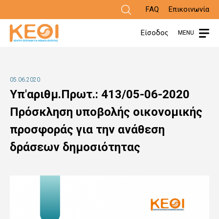
Παράκαμψη
FAQ
Επικοινωνία
προς
Είσοδος
MENU
το
κυρίως
περιεχόμενο
05.06.2020
Υπ'αριθμ.Πρωτ.: 413/05-06-2020
Πρόσκληση υποβολής οικονομικής
προσφοράς για την ανάθεση
δράσεων δημοσιότητας