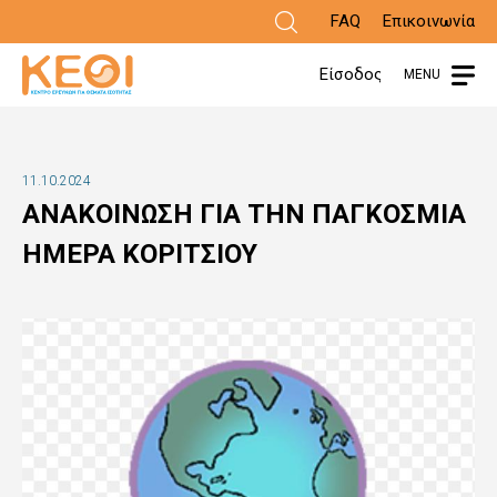
Παράκαμψη
FAQ
Επικοινωνία
προς
Είσοδος
MENU
το
κυρίως
περιεχόμενο
11.10.2024
ΑΝΑΚΟΙΝΩΣΗ ΓΙΑ ΤΗΝ ΠΑΓΚΟΣΜΙΑ
ΗΜΕΡΑ ΚΟΡΙΤΣΙΟΥ