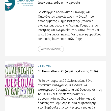
ίσων ευκαιριών στην εργασία
Το Υπουργείο Κοινωνικής Συνοχής και
Οικογένειας ανακοίνωσε την έναρξη του
προγράμματος «Σήμα Ισότητας» , το οποίο
υλοποιείται μέσω της Γενικής Γραμματείας
Ισότητας και Ανθρωπίνων Δικαιωμάτων και
απευθύνεται σε επιχειρήσεις που εφαρμόζουν
πολιτικές ίσων ευκαιριών, ίσης
Ανακοινώσεις
21.07.2026
3ο Newsletter ΚΕΘΙ (Απρίλιος-Ιούνιος 2026)
Το 3ο ενημερωτικό δελτίο περιλαμβάνει
συνοπτική καταγραφή κι ενδεικτικά
φωτογραφικά στιγμιότυπα από δραστηριότητες
του ΚΕΘΙ και των επιστημονικών κι
ερευνητικών ομάδων του, καθώς και από
δράσεις ενημέρωσης κι ευαισθητοποίησης
των Συμβουλευτικών Κέντρων του ανά τη