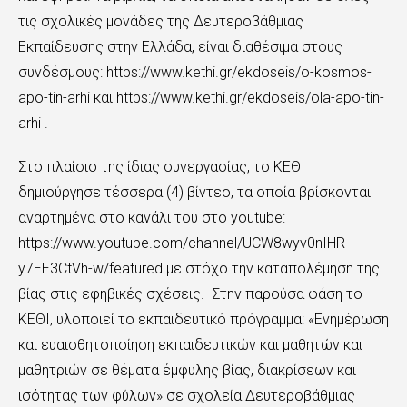
τις σχολικές μονάδες της Δευτεροβάθμιας
Εκπαίδευσης στην Ελλάδα, είναι διαθέσιμα στους
συνδέσμους: https://www.kethi.gr/ekdoseis/o-kosmos-
apo-tin-arhi και https://www.kethi.gr/ekdoseis/ola-apo-tin-
arhi .
Στο πλαίσιο της ίδιας συνεργασίας, το ΚΕΘΙ
δημιούργησε τέσσερα (4) βίντεο, τα οποία βρίσκονται
αναρτημένα στο κανάλι του στο youtube:
https://www.youtube.com/channel/UCW8wyv0nIHR-
y7EE3CtVh-w/featured με στόχο την καταπολέμηση της
βίας στις εφηβικές σχέσεις. Στην παρούσα φάση το
ΚΕΘΙ, υλοποιεί το εκπαιδευτικό πρόγραμμα: «Ενημέρωση
και ευαισθητοποίηση εκπαιδευτικών και μαθητών και
μαθητριών σε θέματα έμφυλης βίας, διακρίσεων και
ισότητας των φύλων» σε σχολεία Δευτεροβάθμιας