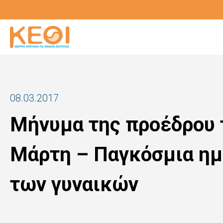
Παράκαμψη
προς
το
κυρίως
περιεχόμενο
08.03.2017
Μήνυμα της προέδρου τ
Μάρτη – Παγκόσμια η
των γυναικών