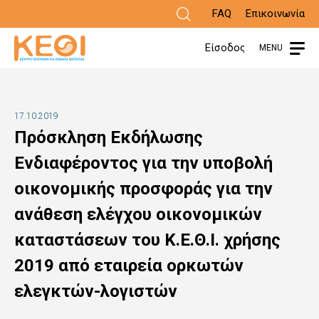
Παράκαμψη
FAQ
Επικοινωνία
προς
Είσοδος
MENU
το
κυρίως
περιεχόμενο
17.10.2019
Πρόσκληση Εκδήλωσης
Ενδιαφέροντος για την υποβολή
οικονομικής προσφοράς για την
ανάθεση ελέγχου οικονομικών
καταστάσεων του Κ.Ε.Θ.Ι. χρήσης
2019 από εταιρεία ορκωτών
ελεγκτών-λογιστών