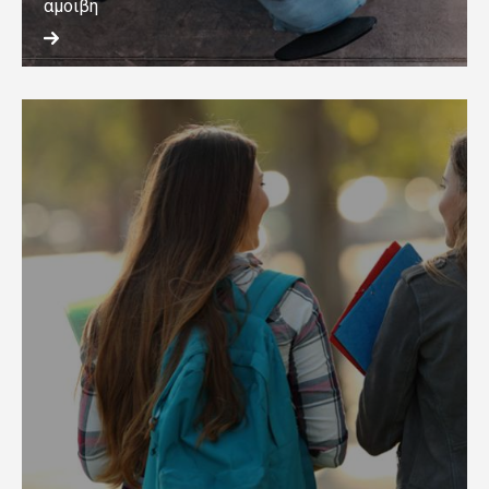
αμοιβή