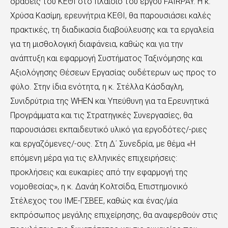
δράσεις του ΚΕΘΙ στο πλαίσιο του έργου FAIRPAY. Η κ.
Χρύσα Κασίμη, ερευνήτρια ΚΕΘΙ, θα παρουσιάσει καλές
πρακτικές, τη διαδικασία διαβούλευσης και τα εργαλεία
για τη μισθολογική διαφάνεια, καθώς και για την
ανάπτυξη και εφαρμογή Συστήματος Ταξινόμησης και
Αξιολόγησης Θέσεων Εργασίας ουδέτερων ως προς το
φύλο. Στην ίδια ενότητα, η κ. Στέλλα Κάσδαγλη,
Συνιδρύτρια της WHEN και Υπεύθυνη για τα Ερευνητικά
Προγράμματα και τις Στρατηγικές Συνεργασίες, θα
παρουσιάσει εκπαιδευτικό υλικό για εργοδότες/-ριες
και εργαζόμενες/-ους. Στη Δ΄ Συνεδρία, με θέμα «Η
επόμενη μέρα για τις ελληνικές επιχειρήσεις:
προκλήσεις και ευκαιρίες από την εφαρμογή της
νομοθεσίας», η κ. Δανάη Κολτσίδα, Επιστημονικό
Στέλεχος του ΙΜΕ-ΓΣΒΕΕ, καθώς και ένας/μία
εκπρόσωπος μεγάλης επιχείρησης, θα αναφερθούν στις