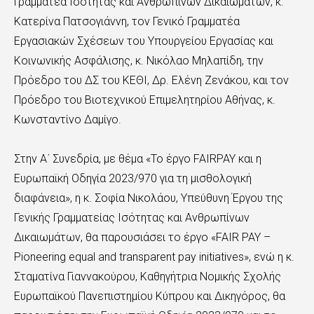
Γραμματέα Ισότητας και Ανθρωπίνων Δικαιωμάτων, κ.
Κατερίνα Πατσογιάννη, τον Γενικό Γραμματέα
Εργασιακών Σχέσεων του Υπουργείου Εργασίας και
Κοινωνικής Ασφάλισης, κ. Νικόλαο Μηλαπίδη, την
Πρόεδρο του ΔΣ του ΚΕΘΙ, Δρ. Ελένη Ζενάκου, και τον
Πρόεδρο του Βιοτεχνικού Επιμελητηρίου Αθήνας, κ.
Κωνσταντίνο Δαμίγο.
Στην Α΄ Συνεδρία, με θέμα «Το έργο FAIRPAY και η
Ευρωπαϊκή Οδηγία 2023/970 για τη μισθολογική
διαφάνεια», η κ. Σοφία Νικολάου, Υπεύθυνη Έργου της
Γενικής Γραμματείας Ισότητας και Ανθρωπίνων
Δικαιωμάτων, θα παρουσιάσει το έργο «FAIR PAY –
Pioneering equal and transparent pay initiatives», ενώ η κ.
Σταματίνα Γιαννακούρου, Καθηγήτρια Νομικής Σχολής
Ευρωπαϊκού Πανεπιστημίου Κύπρου και Δικηγόρος, θα