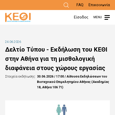
Παράκαμψη
FAQ
Επικοινωνία
προς
Είσοδος
MENU
το
κυρίως
περιεχόμενο
24.06.2026
Δελτίο Τύπου - Εκδήλωση του ΚΕΘΙ
στην Αθήνα για τη μισθολογική
διαφάνεια στους χώρους εργασίας
Στοιχεία εκδήλωσης:
30.06.2026 / 17:00 / Αίθουσα Εκδηλώσεων του
Βιοτεχνικού Επιμελητηρίου Αθήνας (Ακαδημίας
18, Αθήνα 106 71)