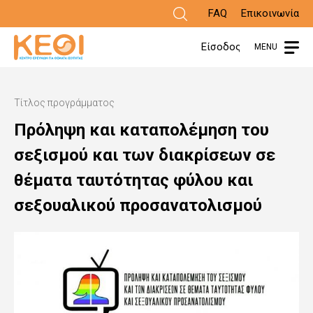
Παράκαμψη
FAQ
Επικοινωνία
προς
Είσοδος
MENU
το
κυρίως
Τίτλος προγράμματος
περιεχόμενο
Πρόληψη και καταπολέμηση του
σεξισμού και των διακρίσεων σε
θέματα ταυτότητας φύλου και
σεξουαλικού προσανατολισμού