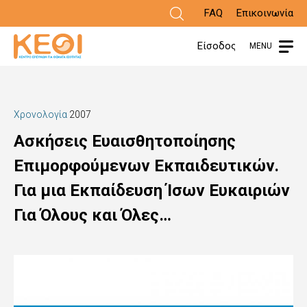
Παράκαμψη
FAQ
Επικοινωνία
προς
Είσοδος
MENU
το
κυρίως
περιεχόμενο
Χρονολογία
2007
Ασκήσεις Ευαισθητοποίησης
Επιμορφούμενων Εκπαιδευτικών.
Για μια Εκπαίδευση Ίσων Ευκαιριών
Για Όλους και Όλες…