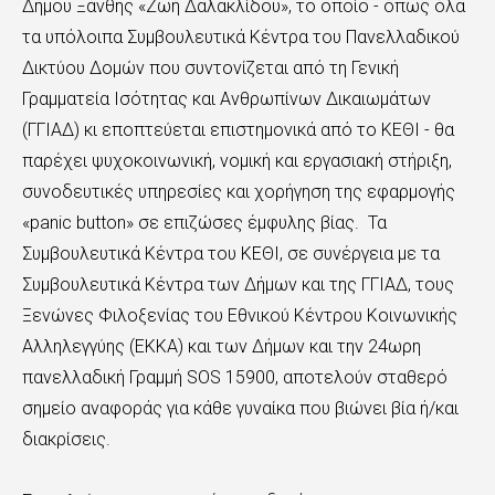
Δήμου Ξάνθης «Ζωή Δαλακλίδου», το οποίο - όπως όλα
τα υπόλοιπα Συμβουλευτικά Κέντρα του Πανελλαδικού
Δικτύου Δομών που συντονίζεται από τη Γενική
Γραμματεία Ισότητας και Ανθρωπίνων Δικαιωμάτων
(ΓΓΙΑΔ) κι εποπτεύεται επιστημονικά από το ΚΕΘΙ - θα
παρέχει ψυχοκοινωνική, νομική και εργασιακή στήριξη,
συνοδευτικές υπηρεσίες και χορήγηση της εφαρμογής
«
panic
button
» σε επιζώσες έμφυλης βίας. Τα
Συμβουλευτικά Κέντρα του ΚΕΘΙ, σε συνέργεια με τα
Συμβουλευτικά Κέντρα των Δήμων και της ΓΓΙΑΔ, τους
Ξενώνες Φιλοξενίας του Εθνικού Κέντρου Κοινωνικής
Αλληλεγγύης (ΕΚΚΑ) και των Δήμων και την 24ωρη
πανελλαδική Γραμμή SOS 15900, αποτελούν σταθερό
σημείο αναφοράς για κάθε γυναίκα που βιώνει βία ή/και
διακρίσεις.