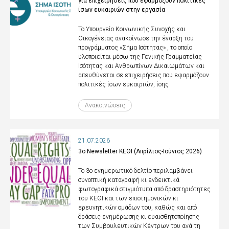
για επιχειρήσεις που εφαρμόζουν πολιτικές
ίσων ευκαιριών στην εργασία
Το Υπουργείο Κοινωνικής Συνοχής και
Οικογένειας ανακοίνωσε την έναρξη του
προγράμματος «Σήμα Ισότητας» , το οποίο
υλοποιείται μέσω της Γενικής Γραμματείας
Ισότητας και Ανθρωπίνων Δικαιωμάτων και
απευθύνεται σε επιχειρήσεις που εφαρμόζουν
πολιτικές ίσων ευκαιριών, ίσης
Ανακοινώσεις
21.07.2026
3ο Newsletter ΚΕΘΙ (Απρίλιος-Ιούνιος 2026)
Το 3ο ενημερωτικό δελτίο περιλαμβάνει
συνοπτική καταγραφή κι ενδεικτικά
φωτογραφικά στιγμιότυπα από δραστηριότητες
του ΚΕΘΙ και των επιστημονικών κι
ερευνητικών ομάδων του, καθώς και από
δράσεις ενημέρωσης κι ευαισθητοποίησης
των Συμβουλευτικών Κέντρων του ανά τη