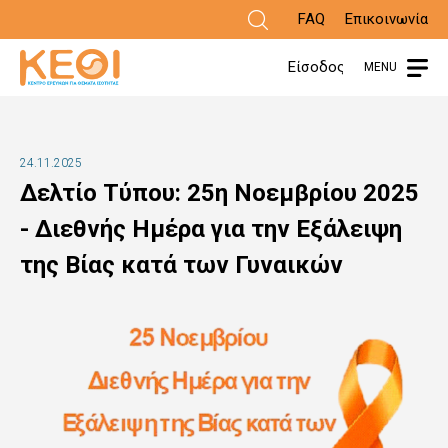
Παράκαμψη
FAQ
Επικοινωνία
προς
Είσοδος
MENU
το
κυρίως
περιεχόμενο
24.11.2025
Δελτίο Τύπου: 25η Νοεμβρίου 2025
- Διεθνής Ημέρα για την Εξάλειψη
της Βίας κατά των Γυναικών