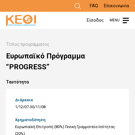
Παράκαμψη
FAQ
Επικοινωνία
προς
Είσοδος
MENU
το
κυρίως
Τίτλος προγράμματος
περιεχόμενο
Ευρωπαϊκό Πρόγραμμα
“PROGRESS”
Ταυτότητα
Διάρκεια
1/12/07-30/11/08
Χρηματοδότηση
Ευρωπαϊκή Επιτροπή (80%) Γενική Γραμματεία Ισότητας
(20%)