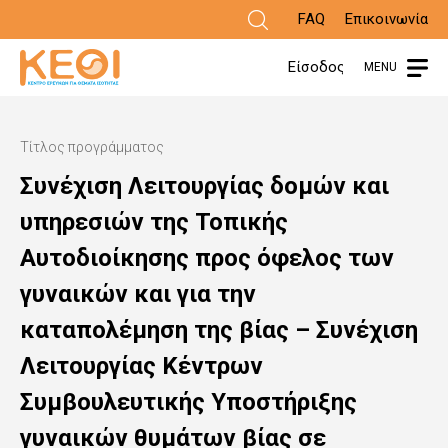
Παράκαμψη
FAQ
Επικοινωνία
προς
Είσοδος
MENU
το
κυρίως
Τίτλος προγράμματος
περιεχόμενο
Συνέχιση Λειτουργίας δομών και
υπηρεσιών της Τοπικής
Αυτοδιοίκησης προς όφελος των
γυναικών και για την
καταπολέμηση της βίας – Συνέχιση
Λειτουργίας Κέντρων
Συμβουλευτικής Υποστήριξης
γυναικών θυμάτων βίας σε