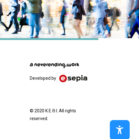
Developed by
© 2020 Κ.Ε.Θ.Ι. All rights
reserved.