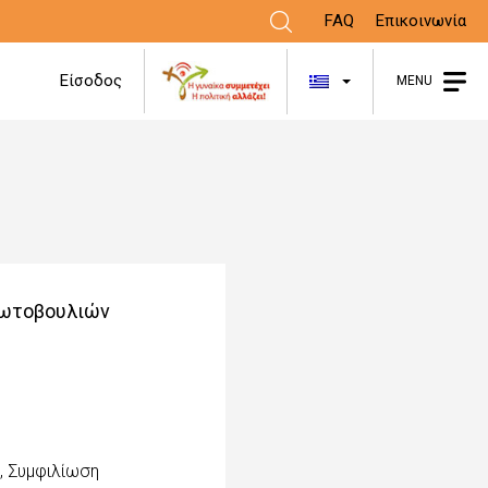
FAQ
Επικοινωνία
Λίστα πρόσθε
Είσοδος
MENU
ρωτοβουλιών
η
,
Συμφιλίωση