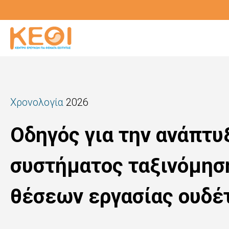
Παράκαμψη
προς
το
κυρίως
περιεχόμενο
Χρονολογία
2026
Οδηγός για την ανάπτ
συστήματος ταξινόμησ
θέσεων εργασίας ουδέ