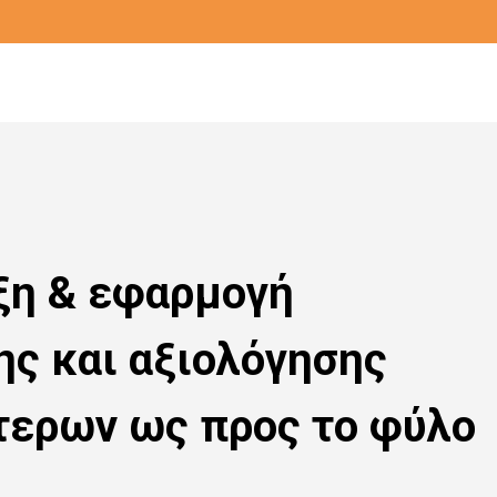
υξη & εφαρμογή
ης και αξιολόγησης
τερων ως προς το φύλο