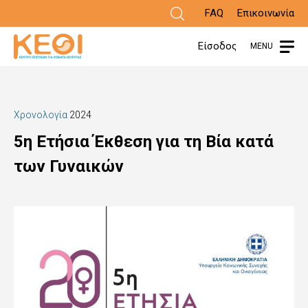
Παράκαμψη
FAQ
Επικοινωνία
προς
Είσοδος
MENU
το
κυρίως
περιεχόμενο
Χρονολογία
2024
5η Ετήσια Έκθεση για τη Βία κατά
των Γυναικών