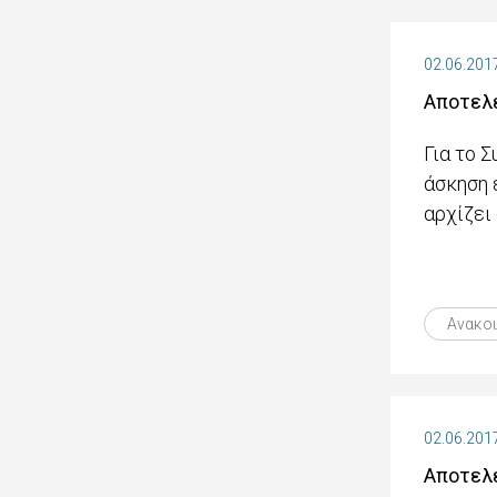
02.06.201
Αποτελ
Για το 
άσκηση 
αρχίζει
Ανακο
02.06.201
Αποτελ