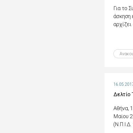
Για το 
άσκηση 
αρχίζει
Ανακο
16.05.201
Δελτίο 
Αθήνα, 
Μαϊου 2
(Ν.Π.Ι.Δ