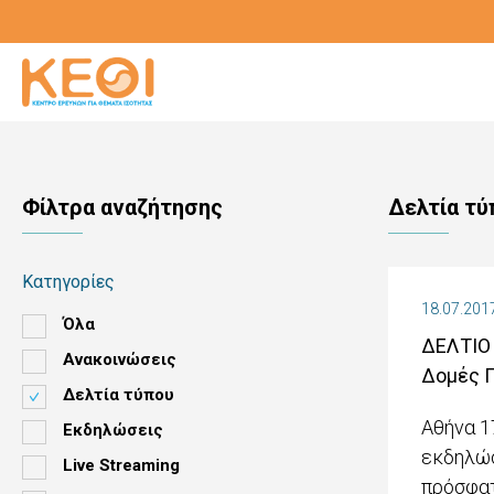
Παράκαμψη
προς
το
κυρίως
περιεχόμενο
Φίλτρα αναζήτησης
Δελτία τύ
Κατηγορίες
18.07.201
Όλα
ΔΕΛΤΙΟ 
Ανακοινώσεις
Δομές Π
Δελτία τύπου
Αθήνα 1
Εκδηλώσεις
εκδηλώσ
Live Streaming
πρόσφατ