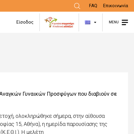
FAQ
Επικοινωνία
Λίστα πρόσθε
Είσοδος
MENU
Αναγκών Γυναικών Προσφύγων που διαβιούν σε
ετοχή, ολοκληρώθηκε σήμερα, στην αίθουσα
φίας 15, Αθήνα), η ημερίδα παρουσίασης της
.Ε.Θ.Ι.). Η μελέτη