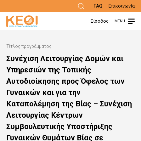
Παράκαμψη
FAQ
Επικοινωνία
προς
Είσοδος
MENU
το
κυρίως
Τίτλος προγράμματος
περιεχόμενο
Συνέχιση Λειτουργίας Δομών και
Υπηρεσιών της Τοπικής
Αυτοδιοίκησης προς Όφελος των
Γυναικών και για την
Καταπολέμηση της Βίας – Συνέχιση
Λειτουργίας Κέντρων
Συμβουλευτικής Υποστήριξης
Γυναικών Θυμάτων Βίας σε