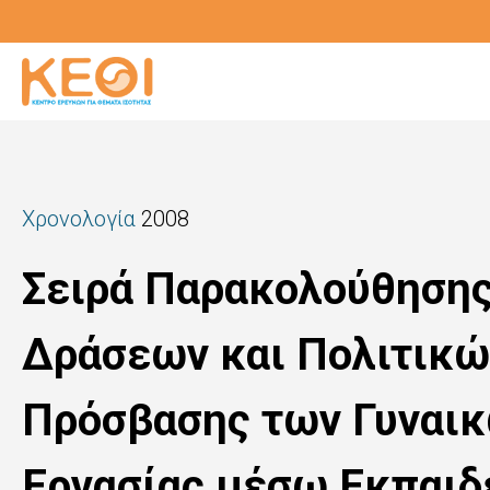
Παράκαμψη
προς
το
κυρίως
περιεχόμενο
Χρονολογία
2008
Σειρά Παρακολούθησης
Δράσεων και Πολιτικών
Πρόσβασης των Γυναικ
Εργασίας μέσω Εκπαιδ