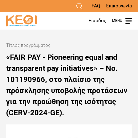
Παράκαμψη
FAQ
Επικοινωνία
προς
Είσοδος
MENU
το
κυρίως
Τίτλος προγράμματος
περιεχόμενο
«FAIR PAY - Pioneering equal and
transparent pay initiatives» – Νο.
101190966, στο πλαίσιο της
πρόσκλησης υποβολής προτάσεων
για την προώθηση της ισότητας
(CERV-2024-GE).