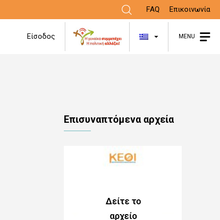
FAQ
Επικοινωνία
Λίστα πρόσθε
Είσοδος
MENU
Επισυναπτόμενα αρχεία