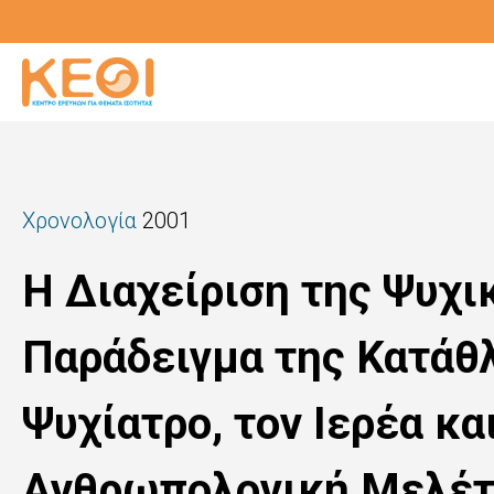
Παράκαμψη
προς
το
κυρίως
περιεχόμενο
Χρονολογία
2001
Η Διαχείριση της Ψυχι
Παράδειγμα της Κατάθ
Ψυχίατρο, τον Ιερέα κα
Ανθρωπολογική Μελέτ