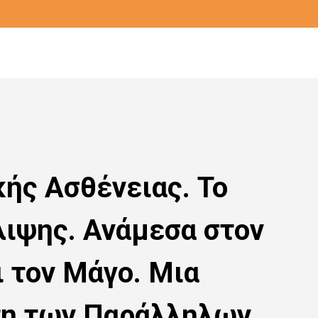
κής Ασθένειας. Το
λιψης. Ανάμεσα στον
ι τον Μάγο. Μια
η των Παράλληλων