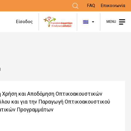
FAQ
Επικοινωνία
Λίστα πρόσθε
Είσοδος
MENU
ή
τη Χρήση και Αποδόμηση Οπτικοακουστικών
ύλου και για την Παραγωγή Οπτικοακουστικού
βατικών Προγραμμάτων