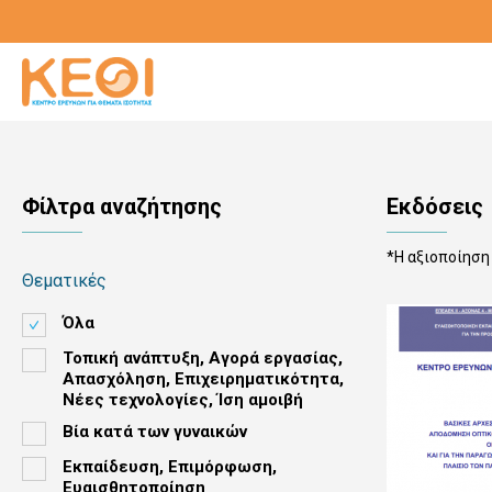
Παράκαμψη
προς
το
κυρίως
περιεχόμενο
Φίλτρα αναζήτησης
Εκδόσεις
*Η αξιοποίηση
Θεματικές
Όλα
Τοπική ανάπτυξη, Αγορά εργασίας,
Απασχόληση, Επιχειρηματικότητα,
Νέες τεχνολογίες, Ίση αμοιβή
Βία κατά των γυναικών
Εκπαίδευση, Επιμόρφωση,
Ευαισθητοποίηση