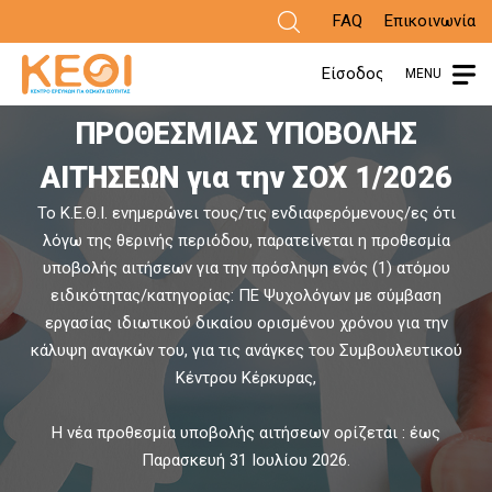
Παράκαμψη
FAQ
Επικοινωνία
προς
Είσοδος
MENU
ΑΝΑΚΟΙΝΩΣΗ ΠΑΡΑΤΑΣΗΣ
το
ΠΡΟΘΕΣΜΙΑΣ ΥΠΟΒΟΛΗΣ
π
κυρίως
ΑΙΤΗΣΕΩΝ για την ΣΟΧ 1/2026
περιεχόμενο
Το Κ.Ε.Θ.Ι. ενημερώνει τους/τις ενδιαφερόμενους/ες ότι
Α
λόγω της θερινής περιόδου, παρατείνεται η προθεσμία
υποβολής αιτήσεων για την πρόσληψη ενός (1) ατόμου
ειδικότητας/κατηγορίας: ΠΕ Ψυχολόγων με σύμβαση
εργασίας ιδιωτικού δικαίου ορισμένου χρόνου για την
κάλυψη αναγκών του, για τις ανάγκες του Συμβουλευτικού
Κέντρου Κέρκυρας,
Η νέα προθεσμία υποβολής αιτήσεων ορίζεται : έως
Παρασκευή 31 Ιουλίου 2026.