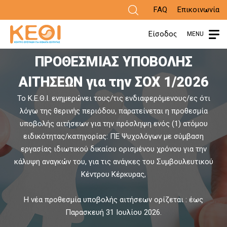
Παράκαμψη
FAQ
Επικοινωνία
προς
Είσοδος
MENU
ΑΝΑΚΟΙΝΩΣΗ ΠΑΡΑΤΑΣΗΣ
το
ΠΡΟΘΕΣΜΙΑΣ ΥΠΟΒΟΛΗΣ
π
κυρίως
ΑΙΤΗΣΕΩΝ για την ΣΟΧ 1/2026
περιεχόμενο
Το Κ.Ε.Θ.Ι. ενημερώνει τους/τις ενδιαφερόμενους/ες ότι
Α
λόγω της θερινής περιόδου, παρατείνεται η προθεσμία
υποβολής αιτήσεων για την πρόσληψη ενός (1) ατόμου
ειδικότητας/κατηγορίας: ΠΕ Ψυχολόγων με σύμβαση
εργασίας ιδιωτικού δικαίου ορισμένου χρόνου για την
κάλυψη αναγκών του, για τις ανάγκες του Συμβουλευτικού
Κέντρου Κέρκυρας,
Η νέα προθεσμία υποβολής αιτήσεων ορίζεται : έως
Παρασκευή 31 Ιουλίου 2026.