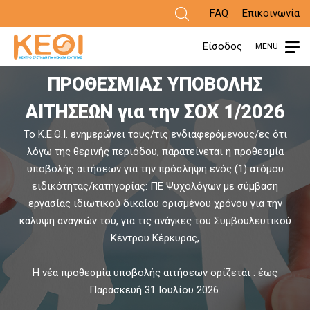
Παράκαμψη
FAQ
Επικοινωνία
προς
Είσοδος
MENU
ΑΝΑΚΟΙΝΩΣΗ ΠΑΡΑΤΑΣΗΣ
το
ΠΡΟΘΕΣΜΙΑΣ ΥΠΟΒΟΛΗΣ
π
κυρίως
ΑΙΤΗΣΕΩΝ για την ΣΟΧ 1/2026
περιεχόμενο
Το Κ.Ε.Θ.Ι. ενημερώνει τους/τις ενδιαφερόμενους/ες ότι
Α
λόγω της θερινής περιόδου, παρατείνεται η προθεσμία
υποβολής αιτήσεων για την πρόσληψη ενός (1) ατόμου
ειδικότητας/κατηγορίας: ΠΕ Ψυχολόγων με σύμβαση
εργασίας ιδιωτικού δικαίου ορισμένου χρόνου για την
κάλυψη αναγκών του, για τις ανάγκες του Συμβουλευτικού
Κέντρου Κέρκυρας,
Η νέα προθεσμία υποβολής αιτήσεων ορίζεται : έως
Παρασκευή 31 Ιουλίου 2026.