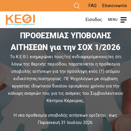
Παράκαμψη
FAQ
Επικοινωνία
προς
Είσοδος
MENU
ΑΝΑΚΟΙΝΩΣΗ ΠΑΡΑΤΑΣΗΣ
το
ΠΡΟΘΕΣΜΙΑΣ ΥΠΟΒΟΛΗΣ
π
κυρίως
ΑΙΤΗΣΕΩΝ για την ΣΟΧ 1/2026
περιεχόμενο
Το Κ.Ε.Θ.Ι. ενημερώνει τους/τις ενδιαφερόμενους/ες ότι
Α
λόγω της θερινής περιόδου, παρατείνεται η προθεσμία
υποβολής αιτήσεων για την πρόσληψη ενός (1) ατόμου
ειδικότητας/κατηγορίας: ΠΕ Ψυχολόγων με σύμβαση
εργασίας ιδιωτικού δικαίου ορισμένου χρόνου για την
κάλυψη αναγκών του, για τις ανάγκες του Συμβουλευτικού
Κέντρου Κέρκυρας,
Η νέα προθεσμία υποβολής αιτήσεων ορίζεται : έως
Παρασκευή 31 Ιουλίου 2026.