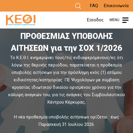
Παράκαμψη
FAQ
Επικοινωνία
προς
Είσοδος
MENU
ΑΝΑΚΟΙΝΩΣΗ ΠΑΡΑΤΑΣΗΣ
το
ΠΡΟΘΕΣΜΙΑΣ ΥΠΟΒΟΛΗΣ
π
κυρίως
ΑΙΤΗΣΕΩΝ για την ΣΟΧ 1/2026
περιεχόμενο
Το Κ.Ε.Θ.Ι. ενημερώνει τους/τις ενδιαφερόμενους/ες ότι
Α
λόγω της θερινής περιόδου, παρατείνεται η προθεσμία
υποβολής αιτήσεων για την πρόσληψη ενός (1) ατόμου
ειδικότητας/κατηγορίας: ΠΕ Ψυχολόγων με σύμβαση
εργασίας ιδιωτικού δικαίου ορισμένου χρόνου για την
κάλυψη αναγκών του, για τις ανάγκες του Συμβουλευτικού
Κέντρου Κέρκυρας,
Η νέα προθεσμία υποβολής αιτήσεων ορίζεται : έως
Παρασκευή 31 Ιουλίου 2026.